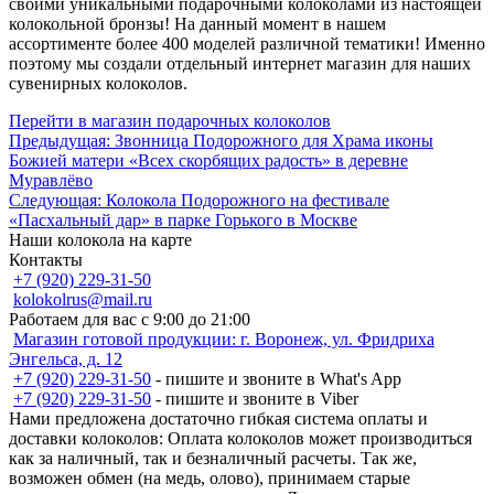
своими уникальными подарочными колоколами из настоящей
колокольной бронзы! На данный момент в нашем
ассортименте более 400 моделей различной тематики! Именно
поэтому мы создали отдельный интернет магазин для наших
сувенирных колоколов.
Перейти в магазин подарочных колоколов
Навигация
Предыдущая:
Звонница Подорожного для Храма иконы
Божией матери «Всех скорбящих радость» в деревне
по
Муравлёво
записям
Следующая:
Колокола Подорожного на фестивале
«Пасхальный дар» в парке Горького в Москве
Наши колокола на карте
Контакты
+7 (920) 229-31-50
kolokolrus@mail.ru
Работаем для вас с 9:00 до 21:00
Магазин готовой продукции: г. Воронеж, ул. Фридриха
Энгельса, д. 12
+7 (920) 229-31-50
- пишите и звоните в What's App
+7 (920) 229-31-50
- пишите и звоните в Viber
Нами предложена достаточно гибкая система оплаты и
доставки колоколов: Оплата колоколов может производиться
как за наличный, так и безналичный расчеты. Так же,
возможен обмен (на медь, олово), принимаем старые